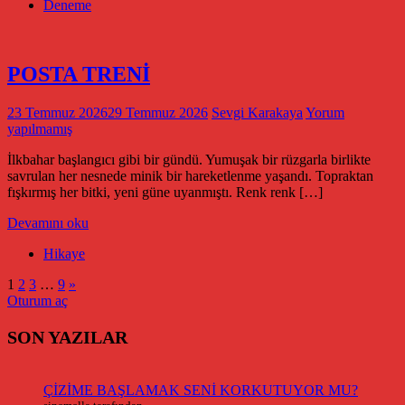
Deneme
POSTA TRENİ
23 Temmuz 2026
29 Temmuz 2026
Sevgi Karakaya
Yorum
yapılmamış
İlkbahar başlangıcı gibi bir gündü. Yumuşak bir rüzgarla birlikte
savrulan her nesnede minik bir hareketlenme yaşandı. Topraktan
fışkırmış her bitki, yeni güne uyanmıştı. Renk renk […]
Devamını oku
Hikaye
Yazı
Sonraki
1
2
3
…
9
»
yazılar
Oturum aç
sayfalaması
SON YAZILAR
ÇİZİME BAŞLAMAK SENİ KORKUTUYOR MU?