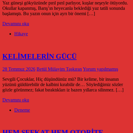
Yaz güneşi gökyüzünde pırıl pırıl parlıyor, kuşlar neşeyle ötüyordu.
Okullar kapanmış, Barış’ın heyecanla beklediği yaz tatili sonunda
başlamıştı. Bu yazın onun için ayrı bir önemi […]
Devamını oku
Hikaye
KELİMELERİN GÜCÜ
28 Temmuz 2026
Betül Mülayim Taşkıran
Yorum yapılmamış
Sevgili Çocuklar, Hiç düşündünüz mü? Bir kelime, bir insanın
yüzünü güldürebilir de kalbini kırabilir de… Söylediğimiz sözler
gözle görünmez; fakat bıraktıkları iz bazen yıllarca silinmez. […]
Devamını oku
Deneme
HEM ŞEFKAT HEM OTORİTE