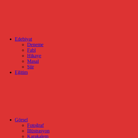
Edebiyat
Deneme
Fabl
Hikaye
Masal
Şiir
Eğitim
Görsel
Fotoğraf
İllüstrasyon
Karakalem