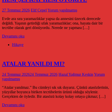
27 Temmuz 2026
Elif Çepel
Yorum yapılmamış
Evde ara sıra yaramazlıklar yapsa da annesini üzecek derecede
değildi. Yaşının getirdiği ufak yaramazlıklar; ona, hayata dair bir
tecrübe olarak geri dönüyordu. Nerede ne yapması […]
Devamını oku
Hikaye
ATALAR YANILDI MI?
24 Temmuz 2026
24 Temmuz 2026
Hazal Yağmur Keskin
Yorum
yapılmamış
“Atalar yanılmaz.” Bu cümleyi sık sık duyarız. Çünkü atasözlerinin,
yüzyıllar boyunca biriken tecrübelerin ürünü olduğu söylenir.
Gerçekten de öyledir. Bir atasözü kolay kolay ortaya çıkmaz; […]
Devamını oku