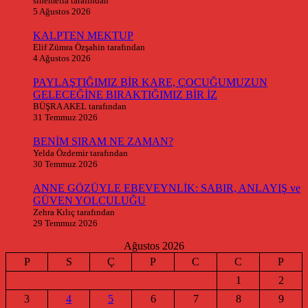
sinemella tarafından
5 Ağustos 2026
KALPTEN MEKTUP
Elif Zümra Özşahin tarafından
4 Ağustos 2026
PAYLAŞTIĞIMIZ BİR KARE, ÇOCUĞUMUZUN
GELECEĞİNE BIRAKTIĞIMIZ BİR İZ
BÜŞRA AKEL tarafından
31 Temmuz 2026
BENİM SIRAM NE ZAMAN?
Yelda Özdemir tarafından
30 Temmuz 2026
ANNE GÖZÜYLE EBEVEYNLİK: SABIR, ANLAYIŞ ve
GÜVEN YOLCULUĞU
Zehra Kılıç tarafından
29 Temmuz 2026
Ağustos 2026
P
S
Ç
P
C
C
P
1
2
3
4
5
6
7
8
9