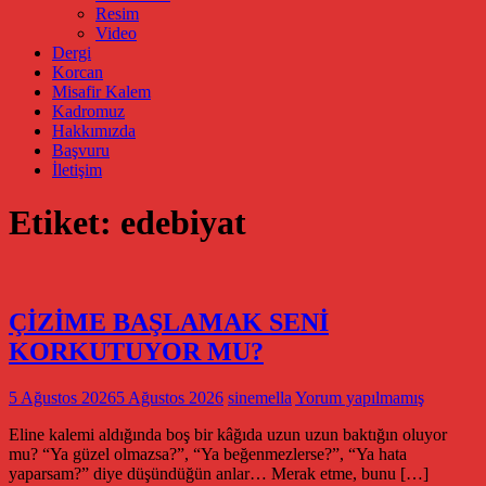
Resim
Video
Dergi
Korcan
Misafir Kalem
Kadromuz
Hakkımızda
Başvuru
İletişim
Etiket:
edebiyat
ÇİZİME BAŞLAMAK SENİ
KORKUTUYOR MU?
5 Ağustos 2026
5 Ağustos 2026
sinemella
Yorum yapılmamış
Eline kalemi aldığında boş bir kâğıda uzun uzun baktığın oluyor
mu? “Ya güzel olmazsa?”, “Ya beğenmezlerse?”, “Ya hata
yaparsam?” diye düşündüğün anlar… Merak etme, bunu […]