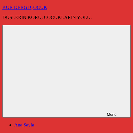
İçeriğe
KOR DERGİ ÇOCUK
geç
DÜŞLERİN KORU, ÇOCUKLARIN YOLU.
Menü
Ana Sayfa