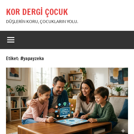
İçeriğe
KOR DERGİ ÇOCUK
geç
DÜŞLERİN KORU, ÇOCUKLARIN YOLU.
Etiket:
#yapayzeka