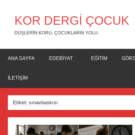
İçeriğe
geç
KOR DERGİ ÇOCUK
DÜŞLERİN KORU, ÇOCUKLARIN YOLU.
ANA SAYFA
EDEBIYAT
EĞITIM
GÖR
İLETIŞIM
Etiket:
sınavbaskısı