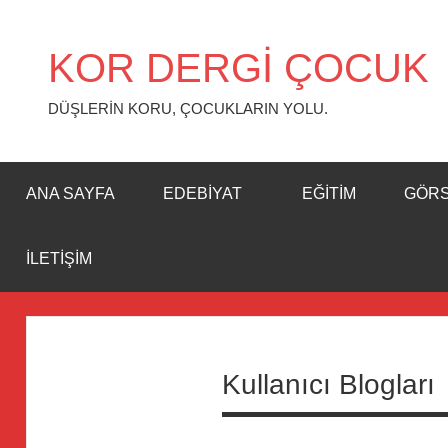
İçeriğe
geç
KOR DERGİ ÇOCUK
DÜŞLERİN KORU, ÇOCUKLARIN YOLU.
ANA SAYFA
EDEBIYAT
EĞITIM
GÖR
İLETIŞIM
Kullanıcı Blogları