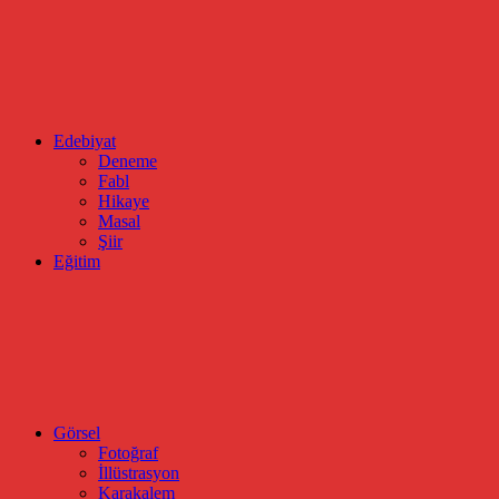
Edebiyat
Deneme
Fabl
Hikaye
Masal
Şiir
Eğitim
Görsel
Fotoğraf
İllüstrasyon
Karakalem