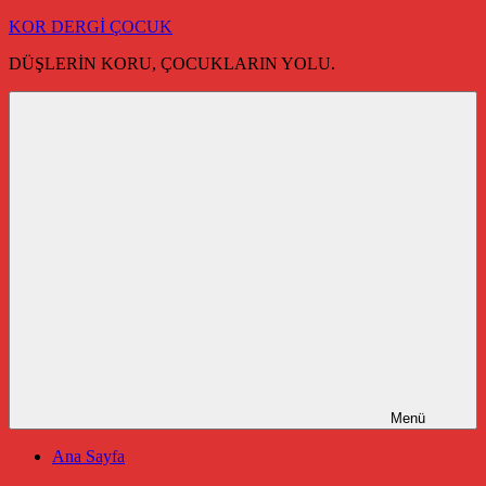
İçeriğe
KOR DERGİ ÇOCUK
geç
DÜŞLERİN KORU, ÇOCUKLARIN YOLU.
Menü
Ana Sayfa