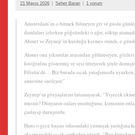
21 Mayıs 2026
Seher Baran
1 yorum
Amsterdam’ın o bitmek bilmeyen gri ve puslu günler
damlaları izlerken göğsündeki o ağır, söküp atamadı
Ahmet ve Zeynep’in kurduğu kermes standı, o günden
Ahmet ona yıkıntılar arasından gülümseyen, gözler
fotoğrafını göstermiş ve sesi titreyerek şöyle demi
Filistin’de… Biz burada sıcak yatağımızda uyurken
annesine sarılıyor.”
Zeynep’in gözyaşlarını tutamayarak, “Yiyecek ekmekl
musun? Dünyanın onları unuttuğunu, kimsenin onlar
çınlayıp duruyordu.
Hans o gece başını odasındaki yumuşak yastığına ko
akşam yediği sıcak çorbadan utandı. “Ben buradayım