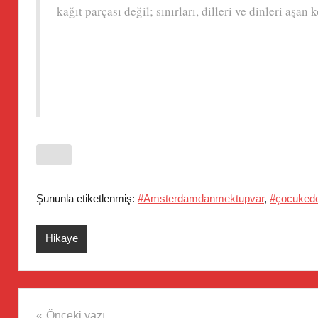
kağıt parçası değil; sınırları, dilleri ve dinleri aşa
Şununla etiketlenmiş:
#Amsterdamdanmektupvar
,
#çocukede
Hikaye
Yazı
Önceki yazı