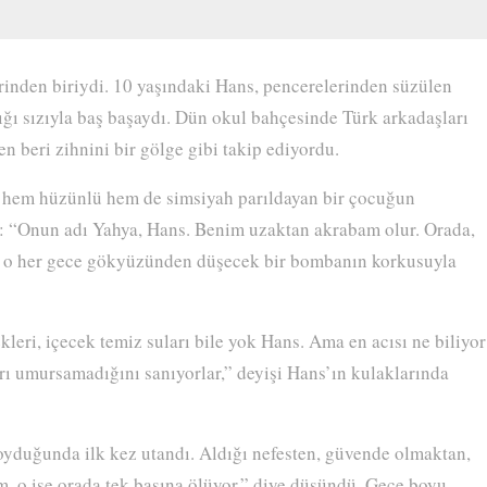
inden biriydi. 10 yaşındaki Hans, pencerelerinden süzülen
ğı sızıyla baş başaydı. Dün okul bahçesinde Türk arkadaşları
 beri zihnini bir gölge gibi takip ediyordu.
i hem hüzünlü hem de simsiyah parıldayan bir çocuğun
şti: “Onun adı Yahya, Hans. Benim uzaktan akrabam olur. Orada,
, o her gece gökyüzünden düşecek bir bombanın korkusuyla
eri, içecek temiz suları bile yok Hans. Ama en acısı ne biliyor
ı umursamadığını sanıyorlar,” deyişi Hans’ın kulaklarında
yduğunda ilk kez utandı. Aldığı nefesten, güvende olmaktan,
, o ise orada tek başına ölüyor,” diye düşündü. Gece boyu