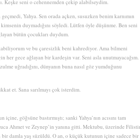
dı. Keşke seni o cehennemden çekip alabilseydim.
geçmedi, Yahya. Sen orada açken, susuzken benim karnımın
i kimsenin duymadığını söyledi. Lütfen öyle düşünme. Ben seni
ğlayan bütün çocukları duydum.
abiliyorum ve bu çaresizlik beni kahrediyor. Ama bilmeni
çin her gece ağlayan bir kardeşin var. Seni asla unutmayacağım.
zulme uğradığını, dünyanın buna nasıl göz yumduğunu
kkat et. Sana sarılmayı çok isterdim.
 içine, göğsüne bastırmıştı; sanki Yahya’nın acısını tam
ğruca Ahmet ve Zeynep’in yanına gitti. Mektubu, üzerinde Filisti
 bir damla yaş süzüldü. O an, o küçük kutunun içine sadece bir