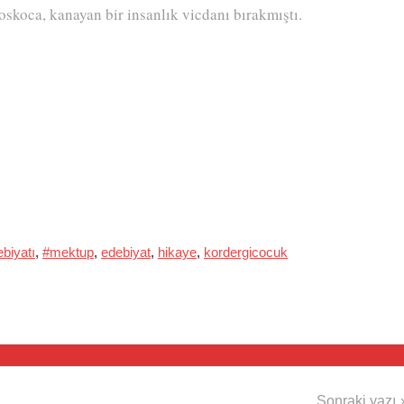
n koskoca, kanayan bir insanlık vicdanı bırakmıştı.
biyatı
,
#mektup
,
edebiyat
,
hikaye
,
kordergicocuk
Sonraki yazı