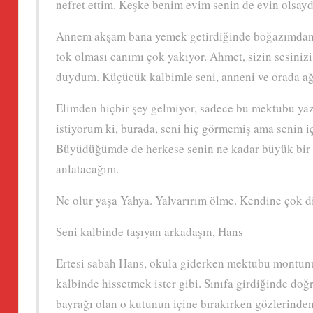
nefret ettim. Keşke benim evim senin de evin olsay
Annem akşam bana yemek getirdiğinde boğazımdan 
tok olması canımı çok yakıyor. Ahmet, sizin sesiniz
duydum. Küçücük kalbimle seni, anneni ve orada a
Elimden hiçbir şey gelmiyor, sadece bu mektubu yaz
istiyorum ki, burada, seni hiç görmemiş ama senin i
Büyüdüğümde de herkese senin ne kadar büyük bir 
anlatacağım.
Ne olur yaşa Yahya. Yalvarırım ölme. Kendine çok di
Seni kalbinde taşıyan arkadaşın, Hans
Ertesi sabah Hans, okula giderken mektubu montunun
kalbinde hissetmek ister gibi. Sınıfa girdiğinde do
bayrağı olan o kutunun içine bırakırken gözlerinden