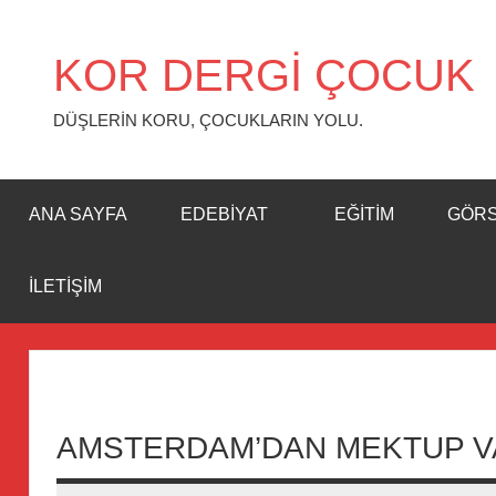
İçeriğe
geç
KOR DERGİ ÇOCUK
DÜŞLERİN KORU, ÇOCUKLARIN YOLU.
ANA SAYFA
EDEBIYAT
EĞITIM
GÖR
İLETIŞIM
AMSTERDAM’DAN MEKTUP V